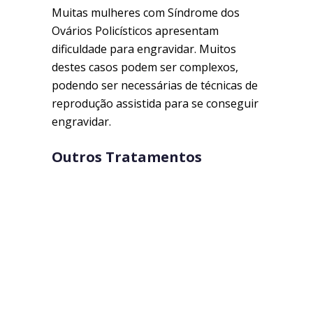
Muitas mulheres com Síndrome dos
Ovários Policísticos apresentam
dificuldade para engravidar. Muitos
destes casos podem ser complexos,
podendo ser necessárias de técnicas de
reprodução assistida para se conseguir
engravidar.
Outros Tratamentos
Miomas Uterinos
Endometriose
Gravidez Ectópica
10 fatos que você provavelmente não sabia sobre o Câncer de Mama!
Rejuvenescimento Íntimo
O exame de papanicolau pode errar?