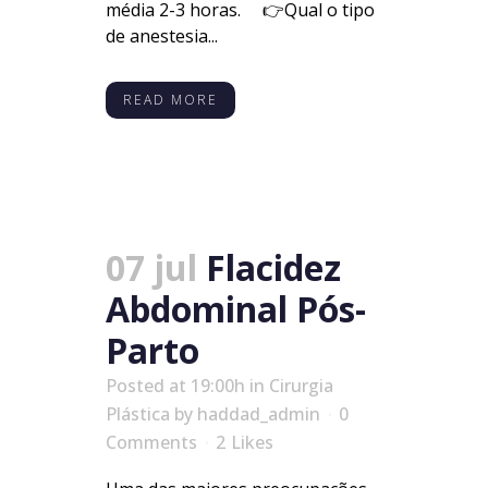
média 2-3 horas. ⠀ 👉Qual o tipo
de anestesia...
READ MORE
07 jul
Flacidez
Abdominal Pós-
Parto
Posted at 19:00h
in
Cirurgia
Plástica
by
haddad_admin
0
Comments
2
Likes