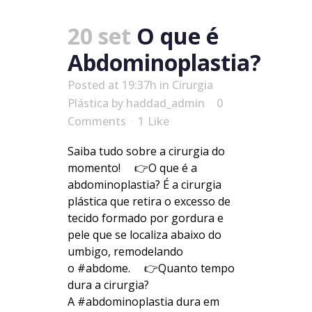
20 set
O que é
Abdominoplastia?
Posted at 19:37h
in
Cirurgia
Plástica
by
haddad_admin
0
Comments
1
Like
Saiba tudo sobre a cirurgia do
momento! ⠀ 👉O que é a
abdominoplastia? É a cirurgia
plástica que retira o excesso de
tecido formado por gordura e
pele que se localiza abaixo do
umbigo, remodelando
o #abdome. ⠀ 👉Quanto tempo
dura a cirurgia?
A #abdominoplastia dura em