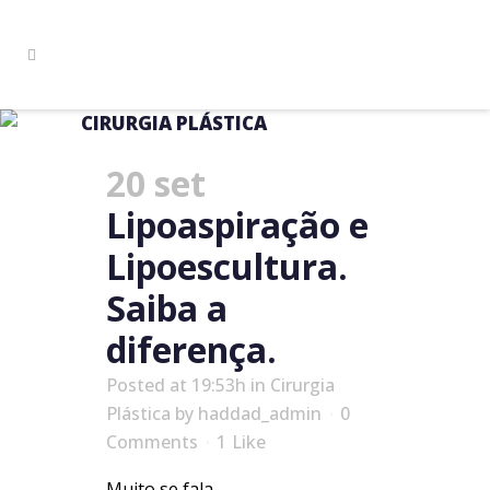
CIRURGIA PLÁSTICA
20 set
Lipoaspiração e
Lipoescultura.
Saiba a
diferença.
Posted at 19:53h
in
Cirurgia
Plástica
by
haddad_admin
0
Comments
1
Like
Muito se fala