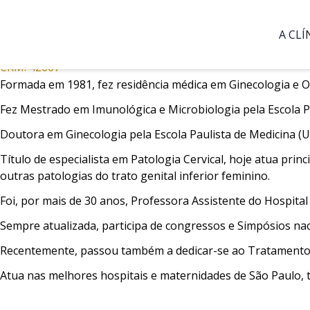
Prof.ª Dra. Vania Bozza Haddad
A CLÍ
Position:
Ginecologia e Obstetricia
CRM:
42667
Formada em 1981, fez residência médica em Ginecologia e Ob
Fez Mestrado em Imunológica e Microbiologia pela Escola P
Doutora em Ginecologia pela Escola Paulista de Medicina (U
Título de especialista em Patologia Cervical, hoje atua pri
outras patologias do trato genital inferior feminino.
Foi, por mais de 30 anos, Professora Assistente do Hospita
Sempre atualizada, participa de congressos e Simpósios naci
Recentemente, passou também a dedicar-se ao Tratamento p
Atua nas melhores hospitais e maternidades de São Paulo, t